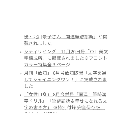
「Ｓｍａｒｔ（スマート）」 4月号「深
層心理に迫る！AKB48 大島優子さんの
『筆跡』」 「開運筆跡診断」が掲載され
ました
「Ｓｍａｒｔ（スマート）」 7月号女
優・北川景子さん「開運筆跡診断」が掲
載されました
シティリビング 11月20日号「ＯＬ美文
字練成所」に掲載されました※フロント
カラー特集全３ページ
月刊「致知」 8月号致知随想「文字を通
してシャイニングワン！」に掲載されま
した
「女性自身」 8月合併号『開運！筆跡漢
字ドリル』「筆跡診断＆幸せになれる文
字の書き方」 ※特別付録 完全保存版